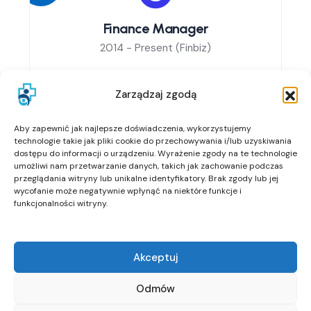
Finance Manager
2014 - Present
(Finbiz)
3
rd
Zarządzaj zgodą
Junior Technician
Aby zapewnić jak najlepsze doświadczenia, wykorzystujemy
technologie takie jak pliki cookie do przechowywania i/lub uzyskiwania
2016 - Present
(Finbiz)
dostępu do informacji o urządzeniu. Wyrażenie zgody na te technologie
umożliwi nam przetwarzanie danych, takich jak zachowanie podczas
przeglądania witryny lub unikalne identyfikatory. Brak zgody lub jej
4
th
wycofanie może negatywnie wpłynąć na niektóre funkcje i
funkcjonalności witryny.
Junior Architect
2016 - Present
(Finbiz)
Akceptuj
Odmów